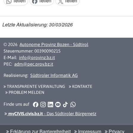
Teilen
Teilen
Teilen
Inhalt teilen:
Letzte Aktualisierung: 30/03/2026
© 2026
Autonome Provinz Bozen - Südtirol
Steuernummer: 00390090215
E-Mail:
info@provinz.bz.it
PEC:
adm@pec.prov.bz.it
Realisierung:
Südtiroler Informatik AG
TRANSPARENTE VERWALTUNG
KONTAKTE
PROBLEM MELDEN
Facebook
Instagram
LinkedIn
YouTube
TikTok
WhatsApp
Finde uns auf
myCIVIS.civis.bz.it
- Das Südtiroler Bürgernetz
Erklärung zur Barrierefreiheit
Impressum
Privacy