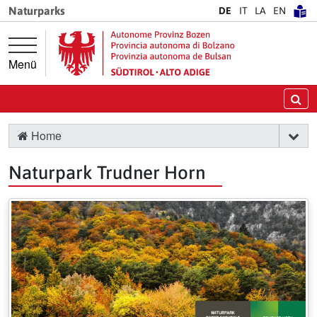
Springe direkt zur Hauptnavigation
Springe direkt zum Inhalt
Naturparks
DE
IT
LA
EN
Menü
Su
Home
Naturpark Trudner Horn